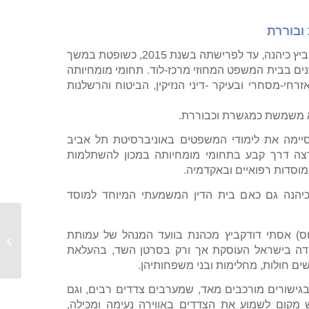
ובוררת
השופטת (בדימוס) אסתי דודקביץ כיהנה, עד לפרישתה בשנת 2015, כשופטת במשך
ים בבית המשפט המחוזי מרכז-לוד. תחומי מומחיותה
חי-מסחרי ובעיקר -דיני הנזיקין, הביטוח והרשלנות
סיימה את לימודי המשפטים באוניברסיטת תל אביב
מרצה דרך קבע בתחומי מומחיותה במכון להשתלמות
מוסדות רפואיים ובאקדמיה.
כיהנה גם כאם בית הדין המשמעתי המיוחד למוסד
השופטת
 (בדימוס) אסתי דודקביץ מכהנת בוועד המנהל של עמותת
גרסטל
ה בישראל העוסקת אך ורק בסרטן השד, בהעלאת
ם חולות, מחלימות ובני משפחותיהן.
גישורים מורכבים מאד, שמערבים צדדים רבים, וגם
ש מקום לשמוע את הצדדים באווירה נעימה ומכילה,