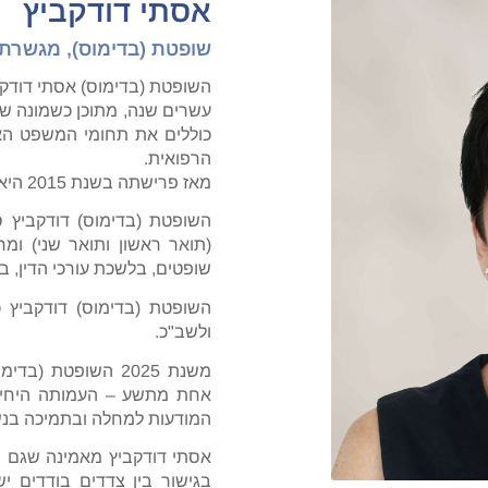
אסתי דודקביץ
שופטת (בדימוס), מגשרת 
עשרים שנה, מתוכן כשמונה שנ
כוללים את תחומי המשפט האזר
הרפואית.
מאז פרישתה בשנת 2015 היא משמשת כמגשרת וכבוררת.
השופטת (בדימוס) דודקביץ 
(תואר ראשון ותואר שני) ו
שופטים, בלשכת עורכי הדין, ב
השופטת (בדימוס) דודקביץ 
ולשב"כ.
משנת 2025 השופטת
אחת מתשע – העמותה היחיד
המודעות למחלה ובתמיכה בנשי
אסתי דודקביץ מאמינה שגם ב
בגישור בין צדדים בודדים י