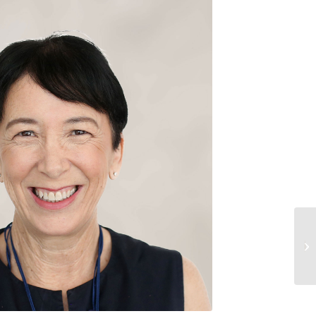
השופטת (בדימוס) אורנית
אגסי