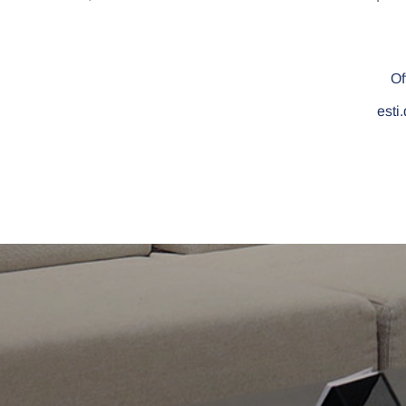
Of
est